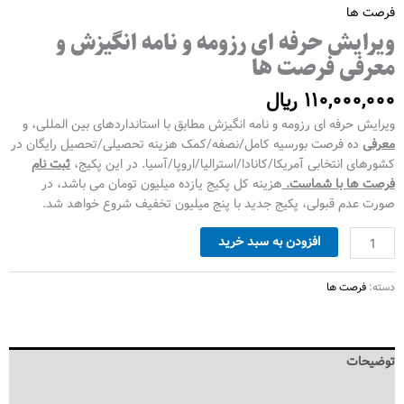
فرصت ها
ویرایش حرفه ای رزومه و نامه انگیزش و
معرفی فرصت ها
110,000,000
﷼
ویرایش حرفه ای رزومه و نامه انگیزش مطابق با استانداردهای بین المللی، و
معرفی
ده فرصت بورسیه کامل/نصفه/کمک هزینه تحصیلی/تحصیل رایگان در
کشورهای انتخابی آمریکا/کانادا/استرالیا/اروپا/آسیا. در این پکیج،
ثبت نام
فرصت ها با شماست.
هزینه کل پکیج یازده میلیون تومان می باشد، در
صورت عدم قبولی، پکیج جدید با پنج میلیون تخفیف شروع خواهد شد.
افزودن به سبد خرید
دسته:
فرصت ها
توضیحات
نظرات (0)