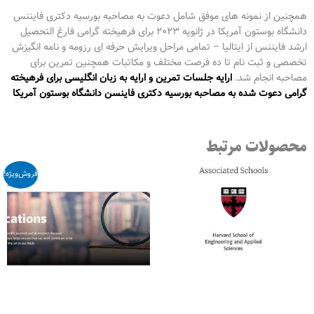
همچنین از نمونه های موفق شامل دعوت به مصاحبه بورسیه دکتری فایننس
دانشگاه بوستون آمریکا در ژانویه 2023 برای فرهیخته گرامی فارغ التحصیل
ارشد فایننس از ایتالیا – تمامی مراحل ویرایش حرفه ای رزومه و نامه انگیزش
تخصصی و ثبت نام تا ده فرصت مختلف و مکاتبات همچنین تمرین برای
مصاحبه انجام شد.
ارایه جلسات تمرین و ارایه به زبان انگلیسی برای فرهیخته
گرامی دعوت شده به مصاحبه بورسیه دکتری فاینسن دانشگاه بوستون آمریکا
محصولات مرتبط
قیمت
قیمت
فروش‌ویژه!
اصلی
فعلی
466,000,000 ﷼
000
بود.
است.