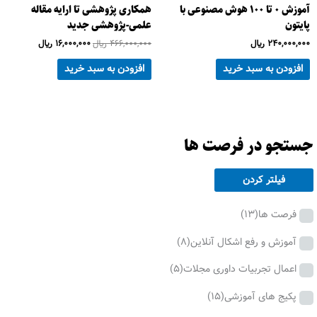
آموزش 0 تا 100 هوش مصنوعی با
همکاری پژوهشی تا ارایه مقاله
پایتون
علمی-پژوهشی جدید
240,000,000
﷼
466,000,000
﷼
16,000,000
﷼
افزودن به سبد خرید
افزودن به سبد خرید
جستجو در فرصت ها
فیلتر کردن
فرصت ها
(13)
آموزش و رفع اشکال آنلاین
(8)
اعمال تجربیات داوری مجلات
(5)
پکیج های آموزشی
(15)