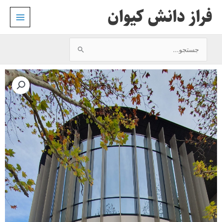
رش
فراز دانش کیوان
ه
حتوا
جستجو
برای:
ویرایش
حرفه
ای
رزومه
و
نامه
انگیزش
و
معرفی
فرصت
ها
عدد