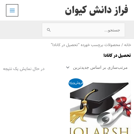
رش
فراز دانش کیوان
ه
حتوا
جستجو
برای:
خانه
/ محصولات برچسب خورده “تحصیل در کانادا”
تحصیل در کانادا
در حال نمایش یک نتیجه
قیمت
قیمت
فروش‌ویژه!
اصلی
فعلی
460,000,000 ﷼
230,000,000 ﷼
بود.
است.